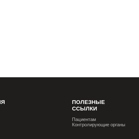
+7 (917) 121 84-00
+7 (960) 818 11-72
+7 (917) 965 87-78
+7 (903) 303 01-49
+7 (927) 211 84-48
+7 (927) 211 38-83
+7 (987) 453 02-50
+7 (917) 121 73-77
+7 (917) 821 89-94
+7 (917) 968 94-49
Прием по записи проводится:
ПН-ПТ: с 9-00 до 19-00 ч.
СБ-ВС:
с 9-00 до 15-00 ч.
ИЯ
ПОЛЕЗНЫЕ
ССЫЛКИ
Пациентам
Контролирующие органы