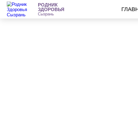
РОДНИК
ГЛАВ
ЗДОРОВЬЯ
Сызрань
Детский невролог проводит консультации и лечение в клиник
Кто такой Детский невролог?
Этот врач занимается диагностикой и лечением целого спек
функциональных нарушений нервной системы у детей. К де
при повышенной возбудимости ребенка, нарушениях поведения
детский невролог занимается лечением таких состояний, к
готовность, черепно-мозговые травмы. В некоторых случаях 
потребоваться дополнительные диагностические мероприяти
допплерография сосудов и желудочков мозга (УЗДГ), элект
некоторые другие.
Плановый осмотр невролога следует прооизводить:
1. В 3 месяца
Какими заболеваниями занимается Детский невролог?